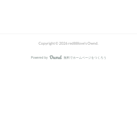
Copyright ©
2026
red88love's Ownd
.
Powered by
無料でホームページをつくろう
AmebaOwnd